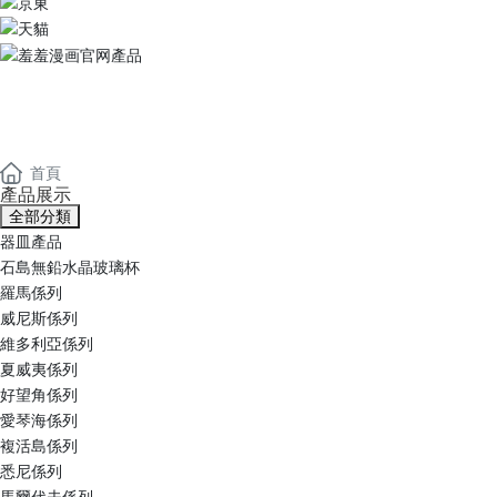
羞羞漫画官网產品
Products
首頁
產品展示
全部分類
器皿產品
石島無鉛水晶玻璃杯
羅馬係列
威尼斯係列
維多利亞係列
夏威夷係列
好望角係列
愛琴海係列
複活島係列
悉尼係列