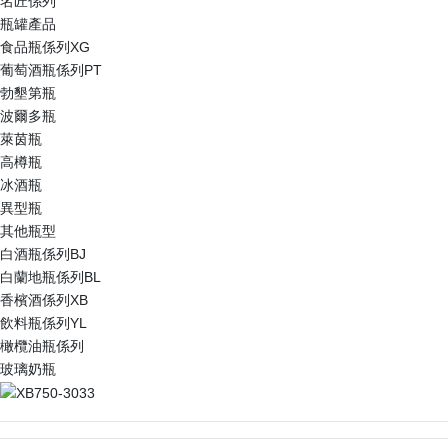
名匠係列
瓶罐產品
食品瓶係列XG
葡萄酒瓶係列PT
勃墾第瓶
波爾多瓶
萊茵瓶
高樽瓶
冰酒瓶
異型瓶
其他瓶型
白酒瓶係列BJ
白蘭地瓶係列BL
香檳酒係列XB
飲料瓶係列YL
橄欖油瓶係列
玻璃奶瓶