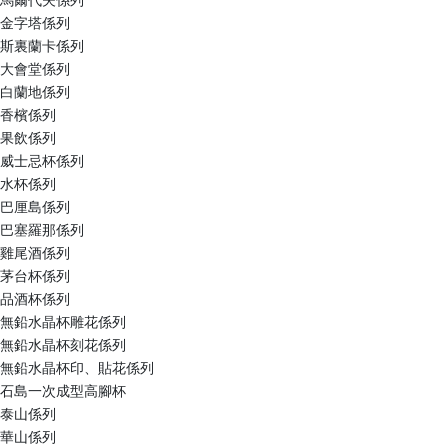
馬爾代夫係列
金字塔係列
斯裏蘭卡係列
大會堂係列
白蘭地係列
香檳係列
果飲係列
威士忌杯係列
水杯係列
巴厘島係列
巴塞羅那係列
雞尾酒係列
茅台杯係列
品酒杯係列
無鉛水晶杯雕花係列
無鉛水晶杯刻花係列
無鉛水晶杯印、貼花係列
石島一次成型高腳杯
泰山係列
華山係列