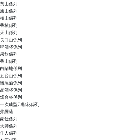
黃山係列
廬山係列
衡山係列
香檳係列
天山係列
長白山係列
啤酒杯係列
果飲係列
香山係列
白蘭地係列
五台山係列
雞尾酒係列
品酒杯係列
燭台杯係列
一次成型印貼花係列
弗羅薩
豪仕係列
大師係列
佳人係列