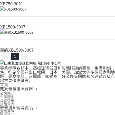
XB750-3021
XB1500-3007
墨綠XB1500-3007
<
1
>
專業從事各類中、高檔玻璃器皿和玻璃瓶罐的研發、生產和銷
售。行銷全國並出口韓國、日本、美國、加拿大等多個國家和地
區，是麥德龍、沃爾瑪、家樂福、好又多等國際知名連鎖超級市
場主要供應廠家。
首頁
關於羞羞漫画官网
公司簡介
企業理念
資質榮譽
技術實力
羞羞漫画官网產品
器皿產品