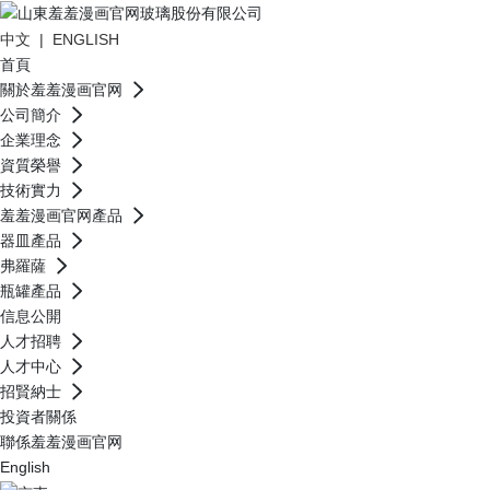
中文
|
ENGLISH
首頁
關於羞羞漫画官网
公司簡介
企業理念
資質榮譽
技術實力
羞羞漫画官网產品
器皿產品
弗羅薩
瓶罐產品
信息公開
人才招聘
人才中心
招賢納士
投資者關係
聯係羞羞漫画官网
English