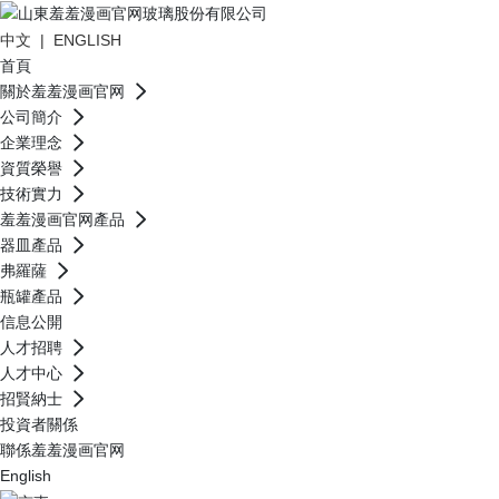
中文
|
ENGLISH
首頁
關於羞羞漫画官网
公司簡介
企業理念
資質榮譽
技術實力
羞羞漫画官网產品
器皿產品
弗羅薩
瓶罐產品
信息公開
人才招聘
人才中心
招賢納士
投資者關係
聯係羞羞漫画官网
English