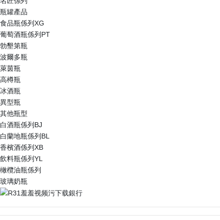
名匠係列
瓶罐產品
食品瓶係列XG
葡萄酒瓶係列PT
勃墾第瓶
波爾多瓶
萊茵瓶
高樽瓶
冰酒瓶
異型瓶
其他瓶型
白酒瓶係列BJ
白蘭地瓶係列BL
香檳酒係列XB
飲料瓶係列YL
橄欖油瓶係列
玻璃奶瓶