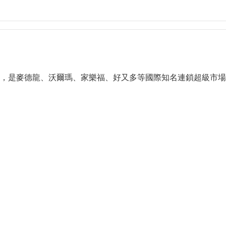
，是麥德龍、沃爾瑪、家樂福、好又多等國際知名連鎖超級市場