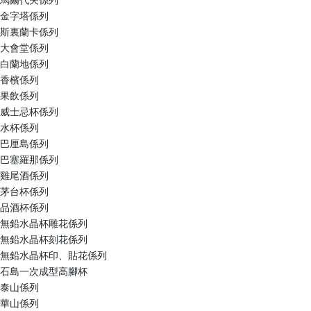
馬爾代夫係列
金字塔係列
斯裏蘭卡係列
大會堂係列
白蘭地係列
香檳係列
果飲係列
威士忌杯係列
水杯係列
巴厘島係列
巴塞羅那係列
雞尾酒係列
茅台杯係列
品酒杯係列
無鉛水晶杯雕花係列
無鉛水晶杯刻花係列
無鉛水晶杯印、貼花係列
石島一次成型高腳杯
泰山係列
華山係列