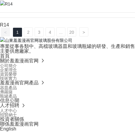
R14
<
1
2
3
4
...
20
>
專業從事各類中、高檔玻璃器皿和玻璃瓶罐的研發、生產和銷售。行
主要供應廠家。
首頁
關於羞羞漫画官网
公司簡介
企業理念
資質榮譽
技術實力
羞羞漫画官网產品
器皿產品
弗羅薩
瓶罐產品
信息公開
人才招聘
人才中心
招賢納士
投資者關係
聯係羞羞漫画官网
English