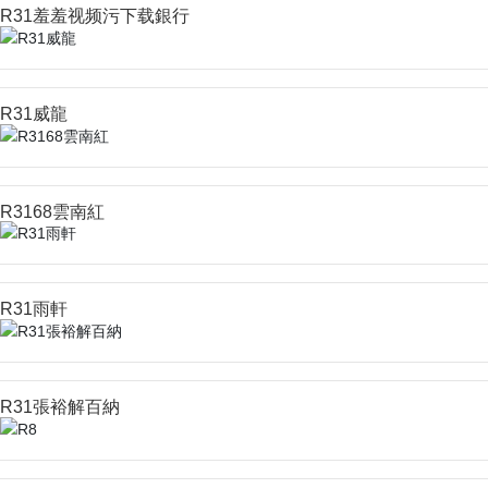
R31羞羞视频污下载銀行
R31威龍
R3168雲南紅
R31雨軒
R31張裕解百納