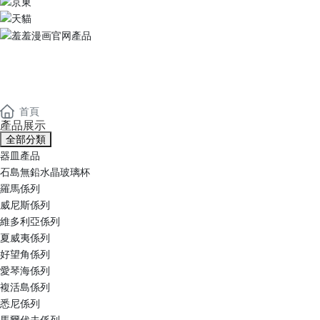
羞羞漫画官网產品
Products
首頁
產品展示
全部分類
器皿產品
石島無鉛水晶玻璃杯
羅馬係列
威尼斯係列
維多利亞係列
夏威夷係列
好望角係列
愛琴海係列
複活島係列
悉尼係列