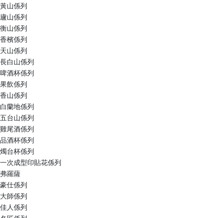
黃山係列
廬山係列
衡山係列
香檳係列
天山係列
長白山係列
啤酒杯係列
果飲係列
香山係列
白蘭地係列
五台山係列
雞尾酒係列
品酒杯係列
燭台杯係列
一次成型印貼花係列
弗羅薩
豪仕係列
大師係列
佳人係列