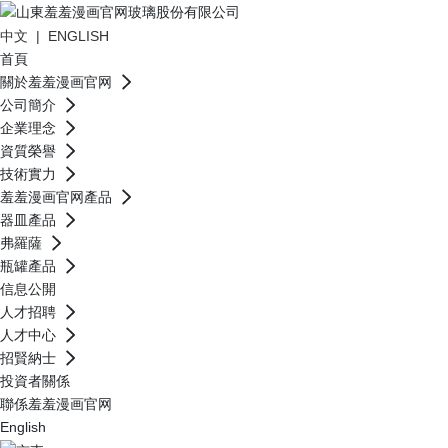
中文
|
ENGLISH
首頁
關於羞羞漫画官网
公司簡介
企業理念
資質榮譽
技術實力
羞羞漫画官网產品
器皿產品
弗羅薩
瓶罐產品
信息公開
人才招聘
人才中心
招賢納士
投資者關係
聯係羞羞漫画官网
English