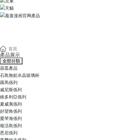
羞羞漫画官网產品
Products
首頁
產品展示
全部分類
器皿產品
石島無鉛水晶玻璃杯
羅馬係列
威尼斯係列
維多利亞係列
夏威夷係列
好望角係列
愛琴海係列
複活島係列
悉尼係列