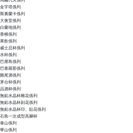
馬爾代夫係列
金字塔係列
斯裏蘭卡係列
大會堂係列
白蘭地係列
香檳係列
果飲係列
威士忌杯係列
水杯係列
巴厘島係列
巴塞羅那係列
雞尾酒係列
茅台杯係列
品酒杯係列
無鉛水晶杯雕花係列
無鉛水晶杯刻花係列
無鉛水晶杯印、貼花係列
石島一次成型高腳杯
泰山係列
華山係列