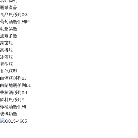
名匠係列
瓶罐產品
食品瓶係列XG
葡萄酒瓶係列PT
勃墾第瓶
波爾多瓶
萊茵瓶
高樽瓶
冰酒瓶
異型瓶
其他瓶型
白酒瓶係列BJ
白蘭地瓶係列BL
香檳酒係列XB
飲料瓶係列YL
橄欖油瓶係列
玻璃奶瓶