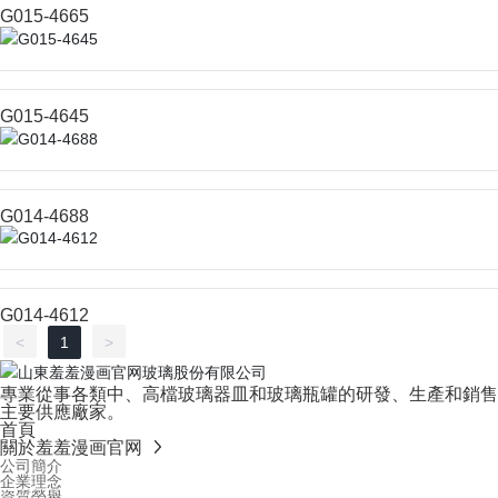
G015-4665
G015-4645
G014-4688
G014-4612
<
1
>
專業從事各類中、高檔玻璃器皿和玻璃瓶罐的研發、生產和銷售。行
主要供應廠家。
首頁
關於羞羞漫画官网
公司簡介
企業理念
資質榮譽