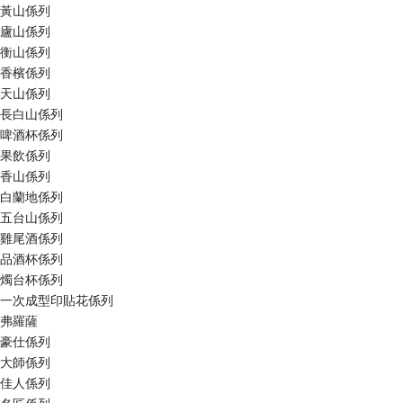
黃山係列
廬山係列
衡山係列
香檳係列
天山係列
長白山係列
啤酒杯係列
果飲係列
香山係列
白蘭地係列
五台山係列
雞尾酒係列
品酒杯係列
燭台杯係列
一次成型印貼花係列
弗羅薩
豪仕係列
大師係列
佳人係列