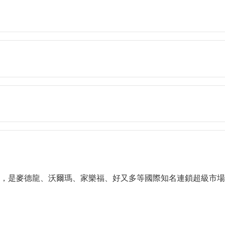
，是麥德龍、沃爾瑪、家樂福、好又多等國際知名連鎖超級市場