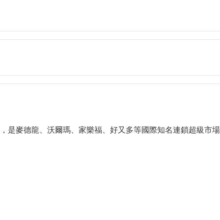
，是麥德龍、沃爾瑪、家樂福、好又多等國際知名連鎖超級市場