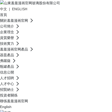
中文
|
ENGLISH
首頁
關於羞羞漫画官网
公司簡介
企業理念
資質榮譽
技術實力
羞羞漫画官网產品
器皿產品
弗羅薩
瓶罐產品
信息公開
人才招聘
人才中心
招賢納士
投資者關係
聯係羞羞漫画官网
English