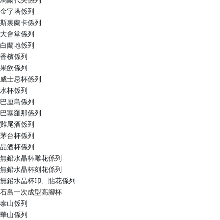
馬爾代夫係列
金字塔係列
斯裏蘭卡係列
大會堂係列
白蘭地係列
香檳係列
果飲係列
威士忌杯係列
水杯係列
巴厘島係列
巴塞羅那係列
雞尾酒係列
茅台杯係列
品酒杯係列
無鉛水晶杯雕花係列
無鉛水晶杯刻花係列
無鉛水晶杯印、貼花係列
石島一次成型高腳杯
泰山係列
華山係列