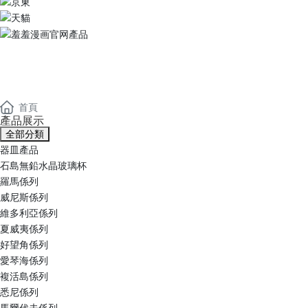
羞羞漫画官网產品
Products
首頁
產品展示
全部分類
器皿產品
石島無鉛水晶玻璃杯
羅馬係列
威尼斯係列
維多利亞係列
夏威夷係列
好望角係列
愛琴海係列
複活島係列
悉尼係列