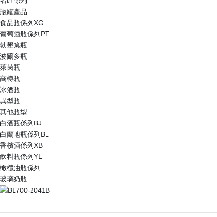
名匠係列
瓶罐產品
食品瓶係列XG
葡萄酒瓶係列PT
勃墾第瓶
波爾多瓶
萊茵瓶
高樽瓶
冰酒瓶
異型瓶
其他瓶型
白酒瓶係列BJ
白蘭地瓶係列BL
香檳酒係列XB
飲料瓶係列YL
橄欖油瓶係列
玻璃奶瓶