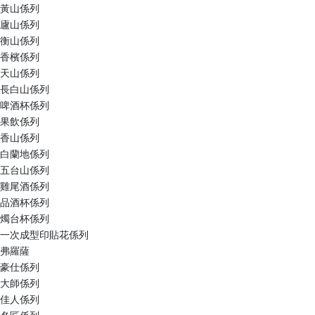
黃山係列
廬山係列
衡山係列
香檳係列
天山係列
長白山係列
啤酒杯係列
果飲係列
香山係列
白蘭地係列
五台山係列
雞尾酒係列
品酒杯係列
燭台杯係列
一次成型印貼花係列
弗羅薩
豪仕係列
大師係列
佳人係列