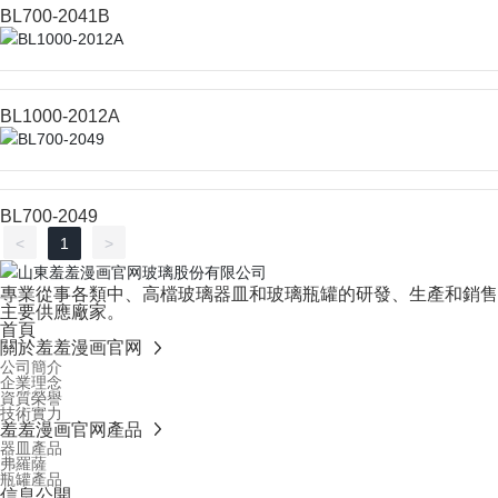
BL700-2041B
BL1000-2012A
BL700-2049
<
1
>
專業從事各類中、高檔玻璃器皿和玻璃瓶罐的研發、生產和銷售
主要供應廠家。
首頁
關於羞羞漫画官网
公司簡介
企業理念
資質榮譽
技術實力
羞羞漫画官网產品
器皿產品
弗羅薩
瓶罐產品
信息公開